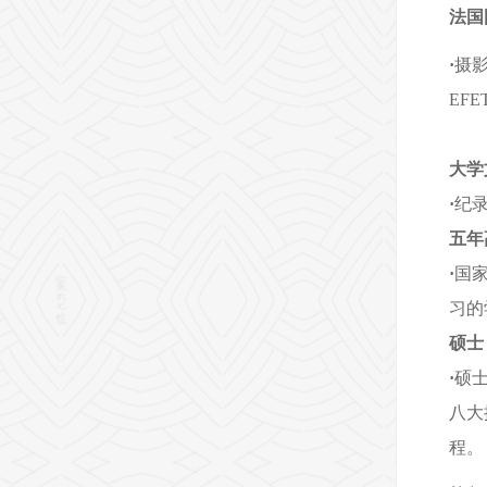
法国
·
摄影
EF
大学
·
纪录
五年
·
国家
习的
硕士
·
硕士
八大
程。