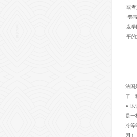
或者
·
弗雷
发学
平的
法国
了一
可以
是一
冷等
因！