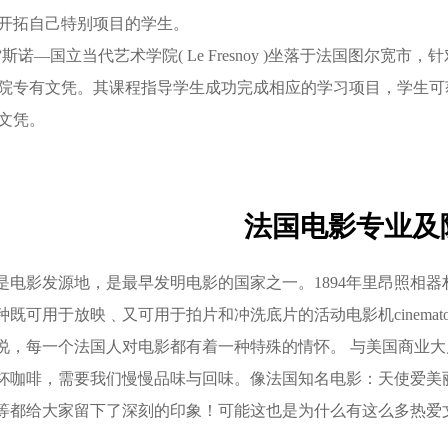
开拓自己特别项目的学生。
斯诺—国立当代艺术学院( Le Fresnoy )坐落于法国图尔宽
院专有文凭。其课程指导学生成功完成相应的学习项目，学生可
文凭。
法国电影专业及
是电影发源地，是最早发明电影的国家之一。1894年里昂照相
种既可用于放映﹑又可用于拍片和冲洗底片的活动电影机cinematogr
说，每一个法国人对电影都有着一种特殊的情怀。 与美国商业
杯咖啡，需要我们慢慢品味与回味。像法国知名电影：天使爱美
等都给大家留下了深刻的印象！可能这也是为什么有这么多热爱