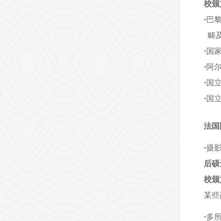
校颁
·
巴黎
畴及
·
国家
·
阿尔
·
国立
·
国立
法国
·
摄
后硕
校颁
某些
·
多