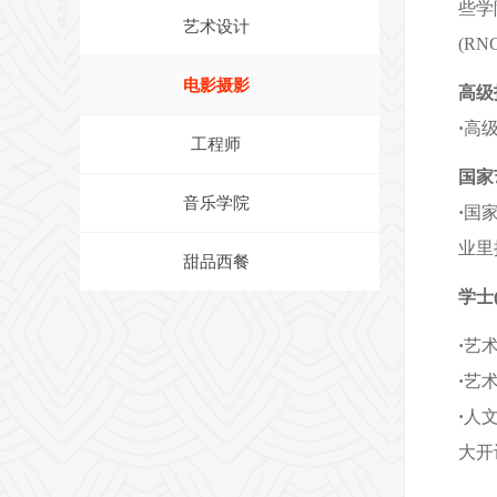
些学
艺术设计
(R
电影摄影
高级
·
高级
工程师
国家
音乐学院
·
国家
业里
甜品西餐
学士
·
艺术
·
艺术
·
人
大开