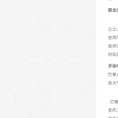
那去
公立
使用
值得
对应
开设
巴黎
兹大
巴黎
里昂