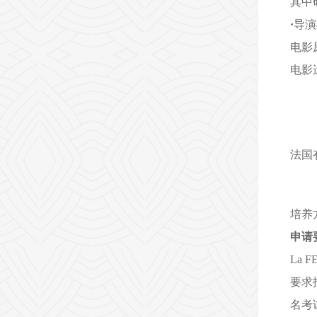
其中
·
导演与
电影原理
电影遗产保
法国
培养
申请
La
要求
名考