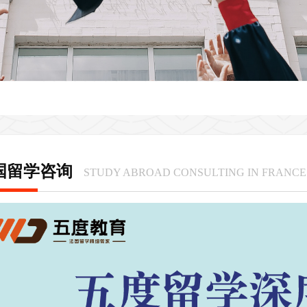
国留学咨询
STUDY ABROAD CONSULTING IN FRANC