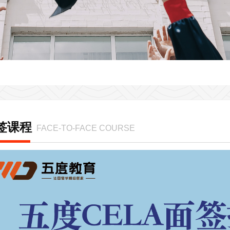
签课程
FACE-TO-FACE COURSE